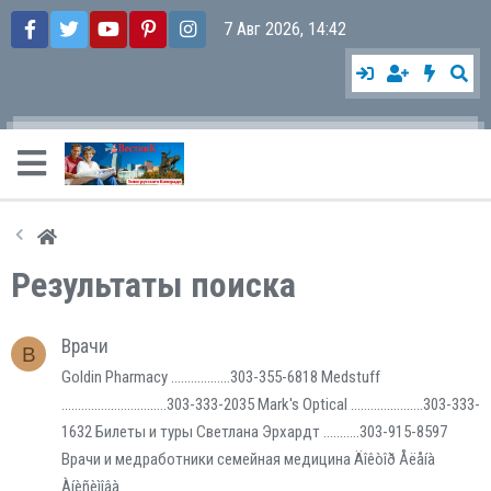
7 Авг 2026, 14:42
Результаты поиска
Врачи
В
Goldin Pharmacy ..................303-355-6818 Medstuff
................................303-333-2035 Mark's Optical ......................303-333-
1632 Билеты и туры Светлана Эрхардт ...........303-915-8597
Врачи и медработники семейная медицина Äîêòîð Åëåíà
Àíèñèìîâà...